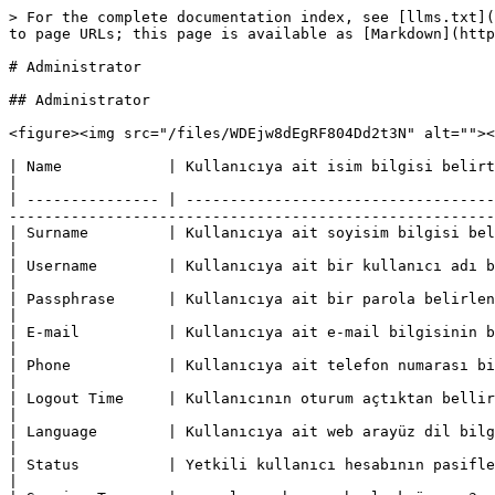
> For the complete documentation index, see [llms.txt](
to page URLs; this page is available as [Markdown](http
# Administrator

## Administrator

<figure><img src="/files/WDEjw8dEgRF804Dd2t3N" alt=""><
| Name            | Kullanıcıya ait isim bilgisi belirtilebilir.                                                                                                                                                    
|

| --------------- | -----------------------------------
-------------------------------------------------------
| Surname         | Kullanıcıya ait soyisim bilgisi belirtilebilir.                                                                                                                                       
|

| Username        | Kullanıcıya ait bir kullanıcı adı belirlenmesi gereklidir.                                                                                                
|

| Passphrase      | Kullanıcıya ait bir parola belirlenmesi gereklidir. Parola eşleşmesi içi
|

| E-mail          | Kullanıcıya ait e-mail bilgisinin belirlenmesi gereklidir.                                                                                                
|

| Phone           | Kullanıcıya ait telefon numarası bilgisi belirtilebilir.                                                                                                      
|

| Logout Time     | Kullanıcının oturum açtıktan bellir bir süre sonra otomatik logout olması sağlanabilir.                   
|

| Language        | Kullanıcıya ait web arayüz dil bilgisi belirlenebilir.                                                                                                             
|

| Status          | Yetkili kullanıcı hesabının pasifleştirilmesi isteniyorsa kapatılmalıdır.                                                     
|
