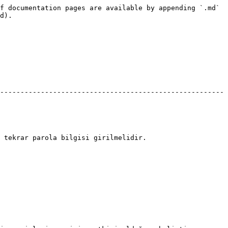
f documentation pages are available by appending `.md` 
d).

-------------------------------------------------------
                                                             