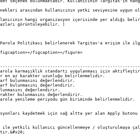
lanıcının Targitas'ın hangi servislerine erişim yetkisi olduğunu belirtir.             
sine uygun olan seçenek belirlenmelidir.                                                            
lanıcının hangi organizasyon içerisinde yer aldığı belir
azları görüntüleyebilir. |

Parola Politikası belirlenerek Targitas'a erişim ile ilg
figcaption></figcaption></figure>

                                                        
--------------------------------------------------------
arola karmaşıklık standartı uygulanması için aktifleştir
r en az karakter uzunluğu belirlenmelidir.              
arf bulunmasını değerlendirir.                          
arf bulunmasını değerlendirir.                          
lunmasını değerlendirir.                                
rakter bulunmasını değerlendirir.                       
arola yenileme periyodu gün biriminde belirlenmelidir.  
syonları kaydetmek için sağ altta yer alan Apply butonu 
 ile yetkili kullanıcı güncellenmeye / oluşturulmaya çal
tir.&#x20;
