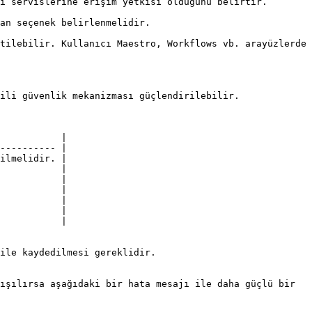
                                                                           
                                                 
tilebilir. Kullanıcı Maestro, Workflows vb. arayüzlerde 
ili güvenlik mekanizması güçlendirilebilir.

           |

---------- |

ilmelidir. |

           |

           |

           |

           |

           |

           |

ile kaydedilmesi gereklidir.

ışılırsa aşağıdaki bir hata mesajı ile daha güçlü bir 