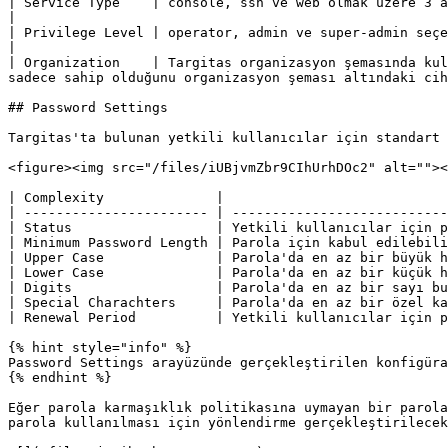
| Service Type    | console, ssh ve web olmak üzere 3 adet seçenek bulunmaktadır. Kul
|

| Privilege Level | operator, admin ve super-admin seçenekleri arasından kullanıcının yetki seviye
|

| Organization    | Targitas organizasyon şemasında kul
sadece sahip olduğunu organizasyon şeması altındaki cih
## Password Settings

Targitas'ta bulunan yetkili kullanıcılar için standart 
<figure><img src="/files/iUBjvmZbr9CIhUrhDOc2" alt=""><
| Complexity              |                            
| ----------------------- | ---------------------------
| Status                  | Yetkili kullanıcılar için p
| Minimum Password Length | Parola için kabul edilebili
| Upper Case              | Parola'da en az bir büyük h
| Lower Case              | Parola'da en az bir küçük h
| Digits                  | Parola'da en az bir sayı bu
| Special Charachters     | Parola'da en az bir özel ka
| Renewal Period          | Yetkili kullanıcılar için p
{% hint style="info" %}

Password Settings arayüzünde gerçekleştirilen konfigüra
{% endhint %}

Eğer parola karmaşıklık politikasına uymayan bir parola
parola kullanılması için yönlendirme gerçekleştirilecek