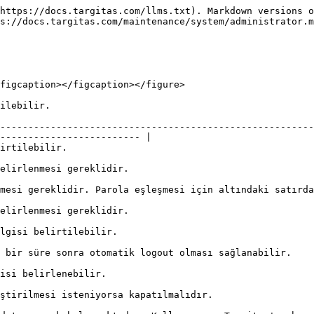
https://docs.targitas.com/llms.txt). Markdown versions o
s://docs.targitas.com/maintenance/system/administrator.m
figcaption></figcaption></figure>

                                   
--------------------------------------------------------
------------------------- |

                                             
                                                                         
n altındaki satırda tekrar parola bilgisi girilmelidir.                                       
                                                                         
                                                                     
                                                                                                                         
                                                                
                                                                                                     