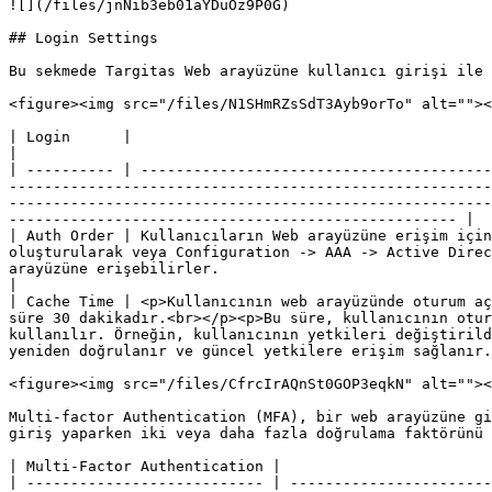
![](/files/jnNib3eb01aYDuOz9P0G)

## Login Settings

Bu sekmede Targitas Web arayüzüne kullanıcı girişi ile 
<figure><img src="/files/N1SHmRZsSdT3Ayb9orTo" alt=""><
| Login      |                                                                                                                                                                                                                                                                                                                                                                                                                                                                                                                                                        
|

| ---------- | ----------------------------------------
-------------------------------------------------------
-------------------------------------------------------
--------------------------------------------------- |

| Auth Order | Kullanıcıların Web arayüzüne erişim için
oluşturularak veya Configuration -> AAA -> Active Direc
arayüzüne erişebilirler.                                                                                                                                                                                                         
|

| Cache Time | <p>Kullanıcının web arayüzünde oturum aç
süre 30 dakikadır.<br></p><p>Bu süre, kullanıcının otur
kullanılır. Örneğin, kullanıcının yetkileri değiştirild
yeniden doğrulanır ve güncel yetkilere erişim sağlanır.
<figure><img src="/files/CfrcIrAQnSt0GOP3eqkN" alt=""><
Multi-factor Authentication (MFA), bir web arayüzüne gi
giriş yaparken iki veya daha fazla doğrulama faktörünü 
| Multi-Factor Authentication |                        
| --------------------------- | -----------------------