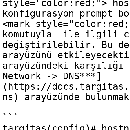
style="color:red;">`hos
konfigürasyon prompt bö
<mark style="color:red;
komutuyla  ile ilgili c
değiştirilebilir. Bu de
arayüzünü etkileyecekti
arayüzündeki karşılığı 
Network -> DNS***]
(https://docs.targitas.
ns) arayüzünde bulunmak
```

targitas(config)# hostn