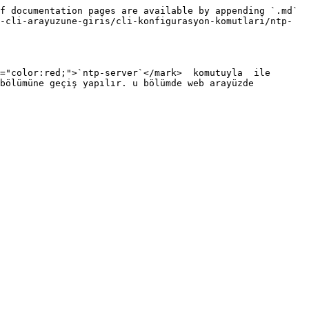
f documentation pages are available by appending `.md` 
-cli-arayuzune-giris/cli-konfigurasyon-komutlari/ntp-
="color:red;">`ntp-server`</mark>  komutuyla  ile 
bölümüne geçiş yapılır. u bölümde web arayüzde 