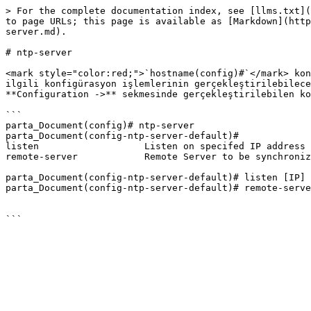
> For the complete documentation index, see [llms.txt](
to page URLs; this page is available as [Markdown](http
server.md).

# ntp-server

<mark style="color:red;">`hostname(config)#`</mark> kon
ilgili konfigürasyon işlemlerinin gerçekleştirilebilece
**Configuration ->** sekmesinde gerçekleştirilebilen ko
```

parta_Document(config)# ntp-server 

parta_Document(config-ntp-server-default)# 

listen                   Listen on specifed IP address

remote-server            Remote Server to be synchroniz
parta_Document(config-ntp-server-default)# listen [IP] 
parta_Document(config-ntp-server-default)# remote-serve