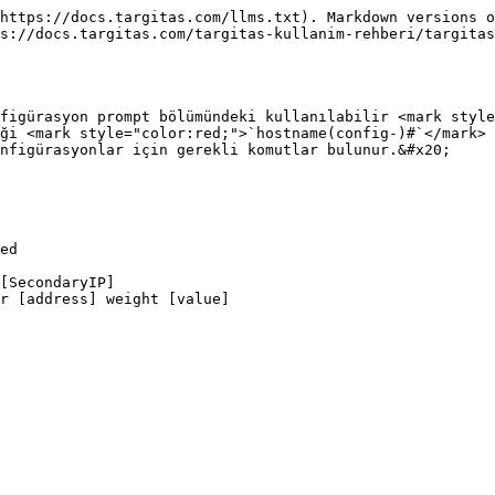
https://docs.targitas.com/llms.txt). Markdown versions o
s://docs.targitas.com/targitas-kullanim-rehberi/targitas
figürasyon prompt bölümündeki kullanılabilir <mark style
ği <mark style="color:red;">`hostname(config-)#`</mark> 
nfigürasyonlar için gerekli komutlar bulunur.&#x20;

ed

[SecondaryIP] 

r [address] weight [value] 
