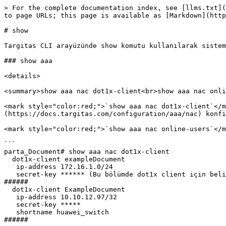
> For the complete documentation index, see [llms.txt](https://docs.targitas.com/llms.txt). Markdown versions of documentation pages are available by appending `.md` to page URLs; this page is available as [Markdown](https://docs.targitas.com/targitas-kullanim-rehberi/targitas-cli-arayuzune-giris/cli-temel-komutlari/show.md).

# show

Targitas CLI arayüzünde show komutu kullanılarak sistem ve ağ ile ilgili ayrıntılara erişim sağlanabilir.&#x20;

### show aaa

<details>

<summary>show aaa nac dot1x-client<br>show aaa nac online-users</summary>

<mark style="color:red;">`show aaa nac dot1x-client`</mark> komutu Targitas üzerinde IEEE 802.1X Client konfigürasyonlarını gösterir. [**NAC**](https://docs.targitas.com/configuration/aaa/nac) konfigürasyon arayüzü dokümanında daha fazla bilgi edinilebilir.&#x20;

<mark style="color:red;">`show aaa nac online-users`</mark> komutu NAC'a bağlı olan anlık kullanıcılarla ilgili bilgileri gösterir.

```
parta_Document# show aaa nac dot1x-client
  dot1x-client exampleDocument
   ip-address 172.16.1.0/24
   secret-key ****** (Bu bölümde dot1x client için belirlenen secret key bulunmaktadır.)
######
  dot1x-client ExampleDocument
   ip-address 10.10.12.97/32
   secret-key *****
   shortname huawei_switch
######


parta_Document# show aaa nac online-users
nac online-users
 username berkay
  ip-address 10.10.10.211
  nas-ip 172.16.1.11
  nas-port-type Wireless-802.11
  start-time 2022-11-01 10:27:40
  connect-info CONNECT 802.11a/n/ac
  station 60-**-6C:Parta-1X



```

</details>

### show active-directory

<details>

<summary>show active-directory join-logs<br>show active-directory join-status<br>show active-directory logon profile [Profile Name]</summary>

<mark style="color:red;">`show active-directory logon profile [Profile Name]`</mark> komutu ile seçilen Active Directory Profili ile giriş yapan kullanıcılara ait hesap adı, IP adresi ve giriş yaptığı tarih bilgisi vb. veriler incelenebilir.

```
targitas# show active-directory logon profile AD1 
{"AuthenticatedDC":"Parta.local","LoggedOnTime":"2023-06-6 10:57:09","IpAddress":"192.168.100.169","Samaccountname":"utku.kiyak","DisplayName":"","MemberOf":null}
{"AuthenticatedDC":"Parta.local","LoggedOnTime":"2023-06-6 10:57:09","IpAddress":"192.168.100.103","Samaccountname":"berkay.ascioglu","DisplayName":"","MemberOf":null}
```

</details>

### show analytics

<details>

<summary>show analytics organization-list</summary>

Targitas cihazda birden fazla organizasyon tanımlaması gerçekleştirilmesi durumda bu komut ile organizasyonlarun ait olduğu Parent Organizasyon şeması listelenir.

```
targitas# show analytics organization-list 
Name                Parent
Maestro             -                   
PartaNetworks       Maestro
UrlaOfis            PartaNetworks
```

</details>

### show arp

<details>

<summary>show arp<br>show arp vendors</summary>

ARP(Address Resolution Protocol) ile ilgili Targitas'ın sahip olduğu bilgileri listeler.&#x20;

<mark style="color:red;">`show arp`</mark> komutu ARP sorguları sonrasında edinilen IP-MAC adresi eşleştirme bilgileriyle ilgili ayrıntılarını gösterir.

```
parta_Document(config)# show arp
Host           Ethernet Address   Netif     Expire     Flags
10.1.10.10     ac:42:28:ff:**:**  vlan10    permanent  l
10.10.12.1     ac:42:28:ff:**:**   vlan2999  19