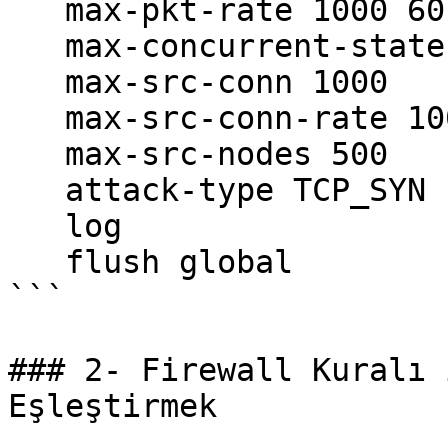
   max-pkt-rate 1000 60

   max-concurrent-state 500

   max-src-conn 1000

   max-src-conn-rate 100 60

   max-src-nodes 500

   attack-type TCP_SYN

   log

   flush global  

```

### 2- Firewall Kuralı 
Eşleştirmek
