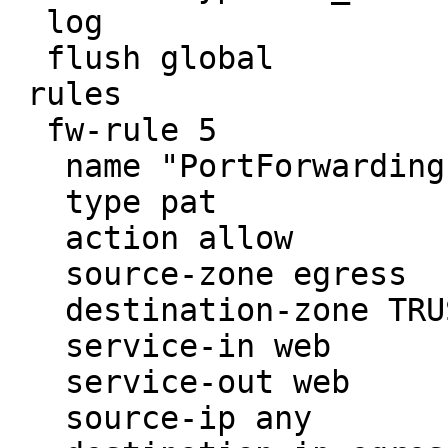
  log

  flush global

 rules

  fw-rule 5

   name "PortForwarding"

   type pat

   action allow

   source-zone egress

   destination-zone TRUST

   service-in web

   service-out web

   source-ip any 
