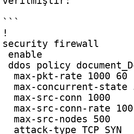
verilmiştir:

```

!

security firewall

 enable

 ddos policy document_DoS_Policy

  max-pkt-rate 1000 60

  max-concurrent-state 500

  max-src-conn 1000

  max-src-conn-rate 100 60

  max-src-nodes 500

  attack-type TCP_SYN
