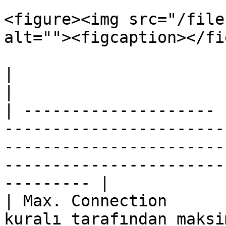
<figure><img src="/file
alt=""><figcaption></fi
|                      |                                                                                                                                                                                  
|

| -------------------- 
-----------------------
-----------------------
-----------------------
--------- |

| Max. Connection      
kuralı tarafından maksi