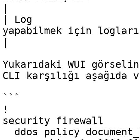
|

| Log                  
yapabilmek için logların tutulması önerilir.                                         
|

Yukarıdaki WUI görselin
CLI karşılığı aşağıda v
```

!

security firewall

  ddos policy document_DoS_Policy
