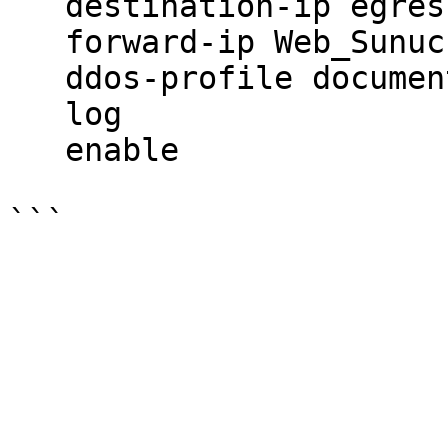
   destination-ip egress 

   forward-ip Web_Sunucusu

   ddos-profile document_DoS_Policy

   log

   enable
